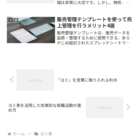
理は非常に大切です。しかし、時折、そ
の予測が不正確であることが問題となる
ことがあります。「ヨミ表」は、このよ
うな課題を解決するための非常に有用な
販売管理テンプレートを使って売
ヨミ表
ツールとして位置づけられ...
上管理を行うメリット4選
販売管理テンプレートは、販売データを
追跡・管理するために使用できる、あら
かじめ設計されたスプレッドシートで
す。これらのテンプレートは、その分野
の専門家によって作成されることが多
く、営業マネージャーやチームが営業成
績を効率的に追跡・分析するの...
「ヨミ」を営業に取り入れる利点
ヨミ表を活用した効果的な就職活動の進
め方
ホーム
ヨミ表