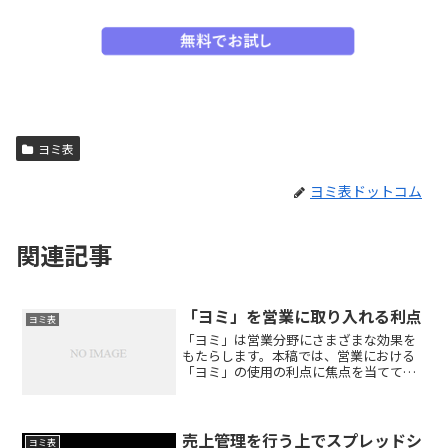
ヨミ表
ヨミ表ドットコム
関連記事
「ヨミ」を営業に取り入れる利点
ヨミ表
「ヨミ」は営業分野にさまざまな効果を
もたらします。本稿では、営業における
「ヨミ」の使用の利点に焦点を当てて説
明いたします。1. 目標達成への明確な道
筋ヨミ表を使用することで、営業担当者
は目標に対する意識が高まります。この
明確さは、目標額を認...
売上管理を行う上でスプレッドシ
ヨミ表