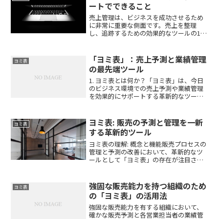
ートでできること
売上管理は、ビジネスを成功させるため
に非常に重要な側面です。売上を整理
し、追跡するための効果的なツールの1つ
にスプレッドシートがあります。スプレ
ッドシートは、行と列で構成された文書
で、データの整理、計算、分析に使用す
「ヨミ表」：売上予測と業績管理
ヨミ表
ることができます。ここで...
の最先端ツール
1. ヨミ表とは何か？「ヨミ表」は、今日
のビジネス環境での売上予測や業績管理
を効果的にサポートする革新的なツール
です。多くの企業が直面する売上予測の
難しさや承認プロセスの複雑さを解決す
るために考案されました。ヨミ表の最も
ヨミ表: 販売の予測と管理を一新
ヨミ表
簡単な形式はExce...
する革新的ツール
ヨミ表の理解: 概念と機能販売プロセスの
管理と予測の改善において、革新的なツ
ールとして「ヨミ表」の存在が注目され
ています。潜在的な受注を、それぞれの
推定される量、予定されるタイミング、
そして成功の可能性という観点から分類
強固な販売能力を持つ組織のため
ヨミ表
することで、ヨミ表は...
の「ヨミ表」の活用法
強固な販売能力を有する組織において、
確かな販売予測と各営業担当者の業績管